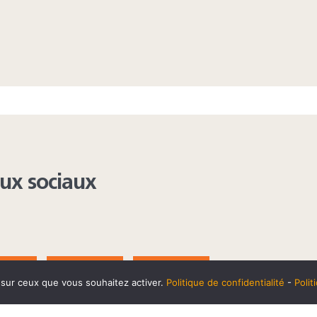
aux sociaux
AGRAM
YOUTUBE
LINKEDIN
e sur ceux que vous souhaitez activer.
Politique de confidentialité
-
Poli