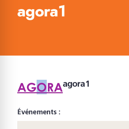
agora1
agora1
Événements :