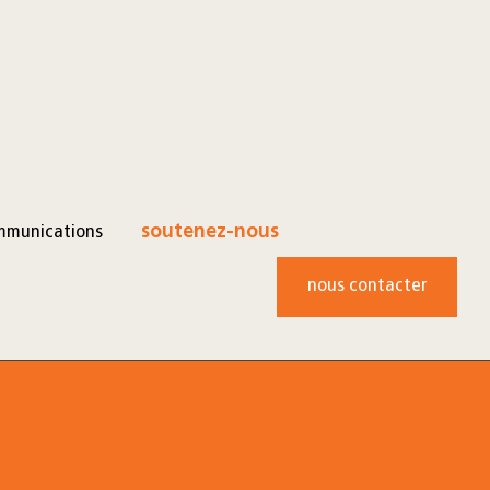
mmunications
soutenez-nous
nous contacter