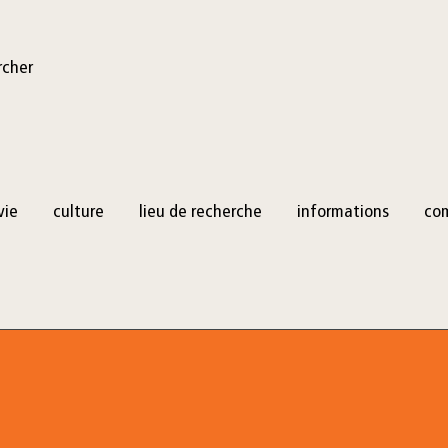
rcher
vie
culture
lieu de recherche
informations
co