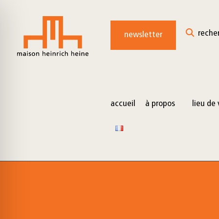
for:
Skip
to
reche
newsletter
content
accueil
à propos
lieu de 