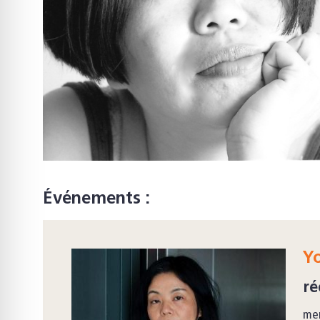
Événements :
Y
ré
mer