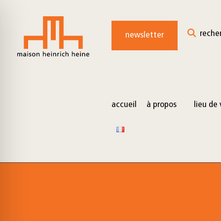
for:
Skip
to
reche
newsletter
content
accueil
à propos
lieu de 