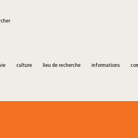
rcher
vie
culture
lieu de recherche
informations
co