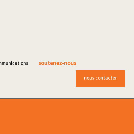
mmunications
soutenez-nous
nous contacter