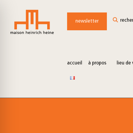
for:
Skip
to
reche
newsletter
content
accueil
à propos
lieu de 