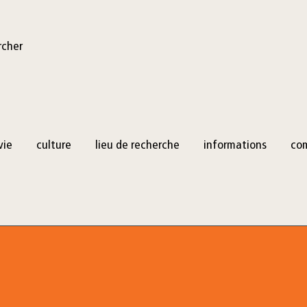
rcher
vie
culture
lieu de recherche
informations
co