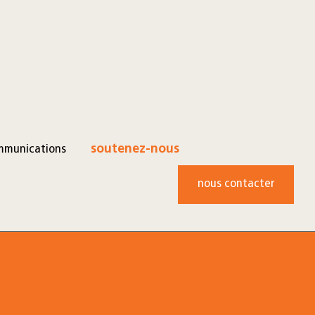
mmunications
soutenez-nous
nous contacter