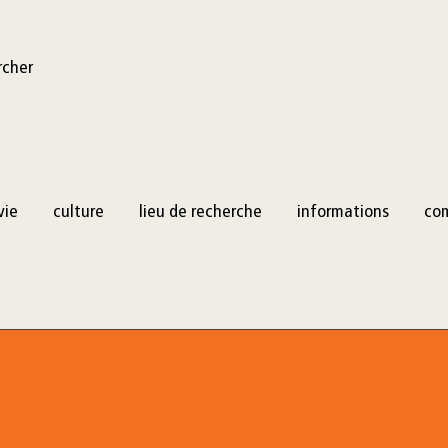
rcher
vie
culture
lieu de recherche
informations
co