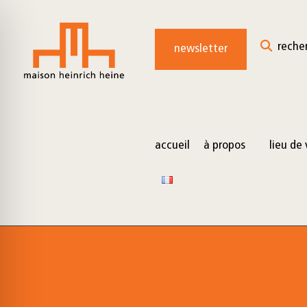
for:
Skip
to
reche
newsletter
content
accueil
à propos
lieu de 