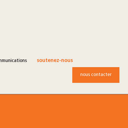
mmunications
soutenez-nous
nous contacter