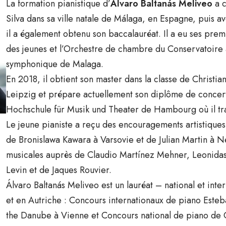
La formation pianistique d’
Álvaro Baltanás Meliveo
a c
Silva dans sa ville natale de Málaga, en Espagne, puis 
il a également obtenu son baccalauréat. Il a eu ses pre
des jeunes et l’Orchestre de chambre du Conservatoire 
symphonique de Malaga.
En 2018, il obtient son master dans la classe de Christi
Leipzig et prépare actuellement son diplôme de concert
Hochschule für Musik und Theater de Hambourg où il tr
Le jeune pianiste a reçu des encouragements artistiques
de Bronislawa Kawara à Varsovie et de Julian Martin à Ne
musicales auprès de Claudio Martínez Mehner, Leonidas 
Levin et de Jaques Rouvier.
Álvaro Baltanás Meliveo est un lauréat – national et in
et en Autriche : Concours internationaux de piano Este
the Danube à Vienne et Concours national de piano de C