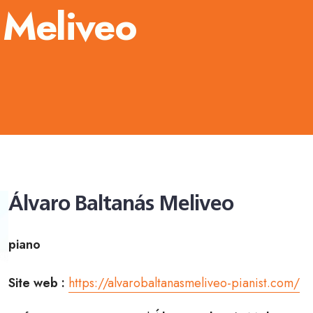
 Meliveo
Álvaro Baltanás Meliveo
piano
Site web :
https://alvarobaltanasmeliveo-pianist.com/