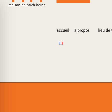
for:
Skip
to
content
accueil
à propos
lieu de 