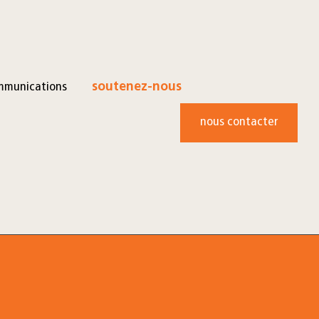
mmunications
soutenez-nous
nous contacter