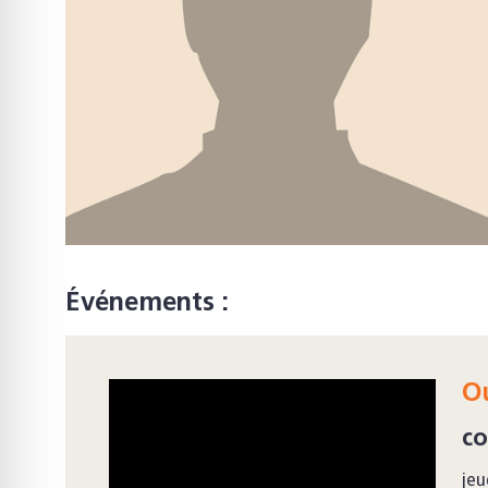
Événements :
Ou
co
jeu