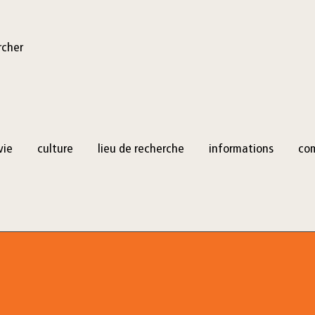
rcher
vie
culture
lieu de recherche
informations
co