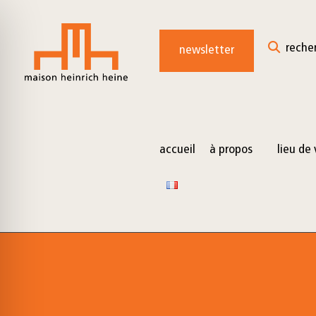
for:
Skip
to
reche
newsletter
content
accueil
à propos
lieu de 