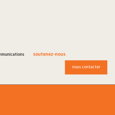
mmunications
soutenez-nous
nous contacter