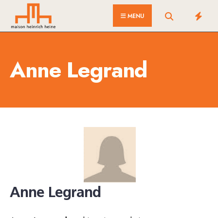
for:
Skip
MENU
to
content
Anne Legrand
Anne Legrand