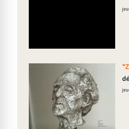
jeu
"Z
dé
jeu