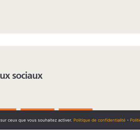
aux sociaux
AGRAM
YOUTUBE
LINKEDIN
e sur ceux que vous souhaitez activer.
Politique de confidentialité
-
Poli