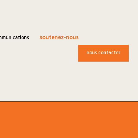
mmunications
soutenez-nous
nous contacter