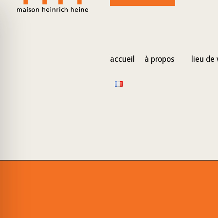
for:
Skip
to
content
accueil
à propos
lieu de 