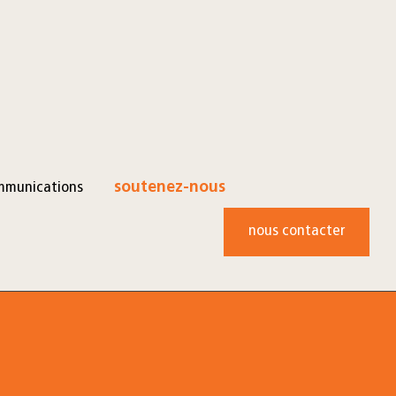
mmunications
soutenez-nous
nous contacter