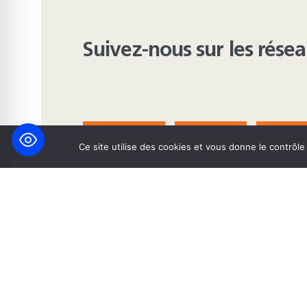
Suivez-nous sur les rése
FACEBOOK
BLUESKY
INST
Ce site utilise des cookies et vous donne le contrôl
© 2026 Maison Heinrich Heine • Création de solutions interne