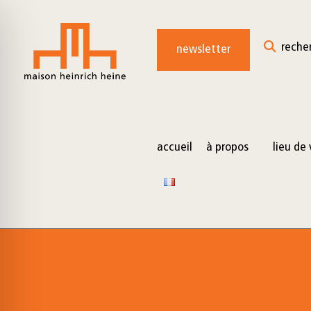
for:
Skip
to
reche
newsletter
content
accueil
à propos
lieu de 