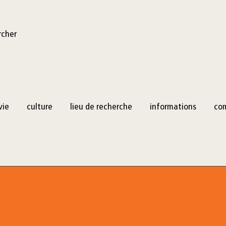
rcher
vie
culture
lieu de recherche
informations
co