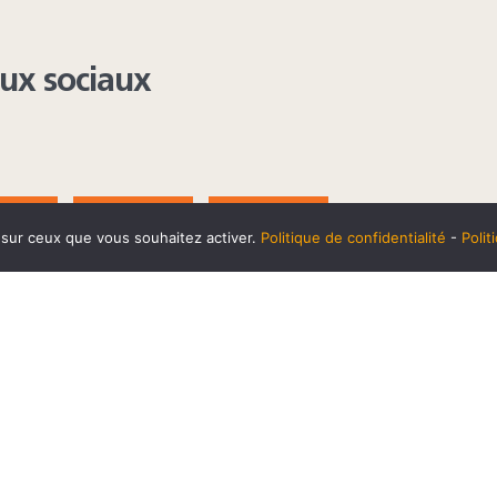
aux sociaux
AGRAM
YOUTUBE
LINKEDIN
e sur ceux que vous souhaitez activer.
Politique de confidentialité
-
Poli
t
10 SEPTEMBRE
Horaires et accès
Mentions 