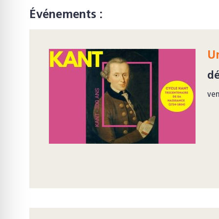
Événements :
U
d
ven