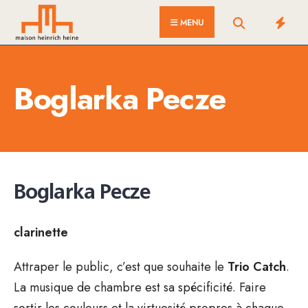
for:
Skip
MENU
to
content
Boglarka Pecze
Boglarka Pecze
clarinette
Attraper le public, c’est que souhaite le
Trio Catch
.
La musique de chambre est sa spécificité. Faire
sortir les couleurs et la virtuosité propres à chaque