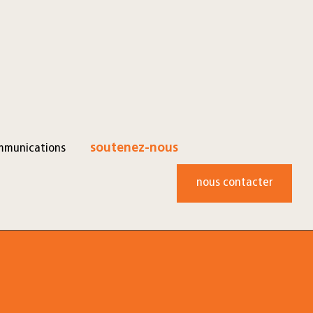
mmunications
soutenez-nous
nous contacter