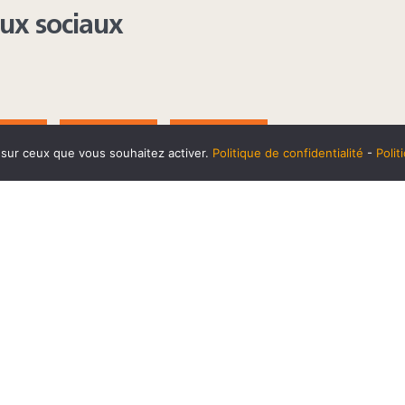
aux sociaux
AGRAM
YOUTUBE
LINKEDIN
e sur ceux que vous souhaitez activer.
Politique de confidentialité
-
Poli
t
10 SEPTEMBRE
Horaires et accès
Mentions 
cookies