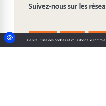
Suivez-nous sur les rése
FACEBOOK
BLUESKY
INST
Ce site utilise des cookies et vous donne le contrôl
© 2026 Maison Heinrich Heine • Création de solutions interne