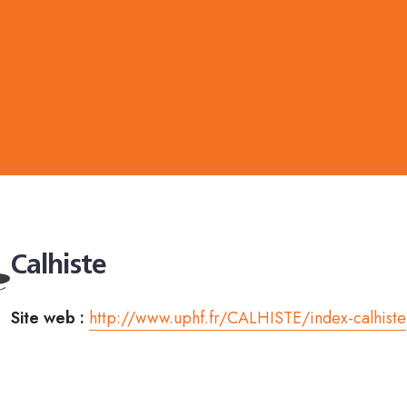
Calhiste
Site web :
http://www.uphf.fr/CALHISTE/index-calhiste