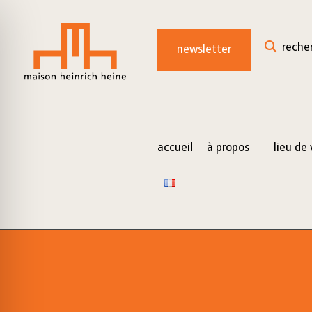
for:
Skip
to
reche
newsletter
content
accueil
à propos
lieu de 