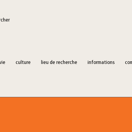
rcher
vie
culture
lieu de recherche
informations
co