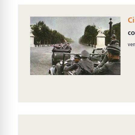
C
co
ven