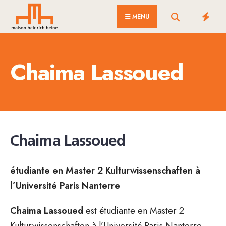
for:
Skip
MENU
to
content
Chaima Lassoued
Chaima Lassoued
étudiante en Master 2 Kulturwissenschaften à
l’Université Paris Nanterre
Chaima Lassoued
est étudiante en Master 2
Kulturwissenschaften à l’Université Paris Nanterre