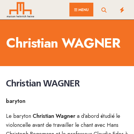
for:
Skip
MENU
to
content
Christian WAGNER
Christian WAGNER
baryton
Le baryton
Christian Wagner
a d’abord étudié le
violoncelle avant de travailler le chant avec Hans
Christoph Begemann et le professeur Claudia Eder à