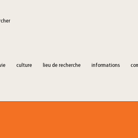
rcher
vie
culture
lieu de recherche
informations
co