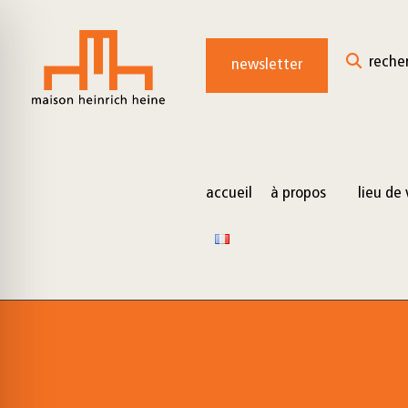
for:
Skip
to
reche
newsletter
content
accueil
à propos
lieu de 