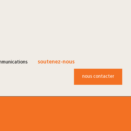
mmunications
soutenez-nous
nous contacter