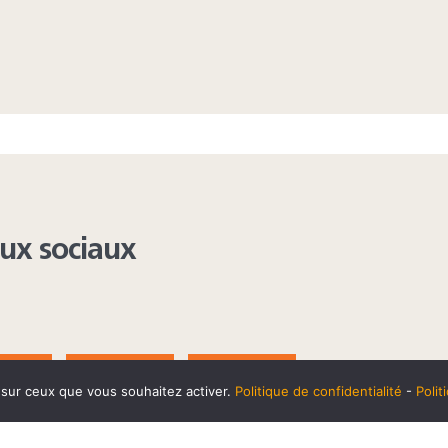
aux sociaux
AGRAM
YOUTUBE
LINKEDIN
e sur ceux que vous souhaitez activer.
Politique de confidentialité
-
Poli