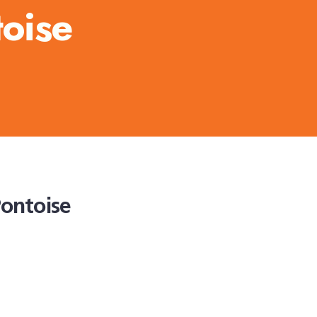
oise
ontoise