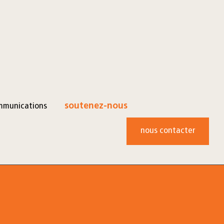
mmunications
soutenez-nous
nous contacter