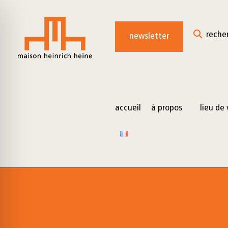
for:
Skip
to
reche
newsletter
content
accueil
à propos
lieu de 