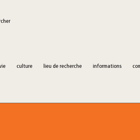
rcher
vie
culture
lieu de recherche
informations
co