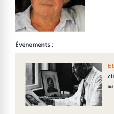
Événements :
Et
ci
mar