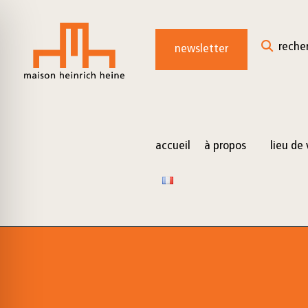
for:
Skip
to
reche
newsletter
content
accueil
à propos
lieu de 