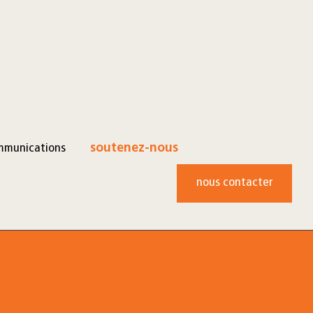
mmunications
soutenez-nous
nous contacter