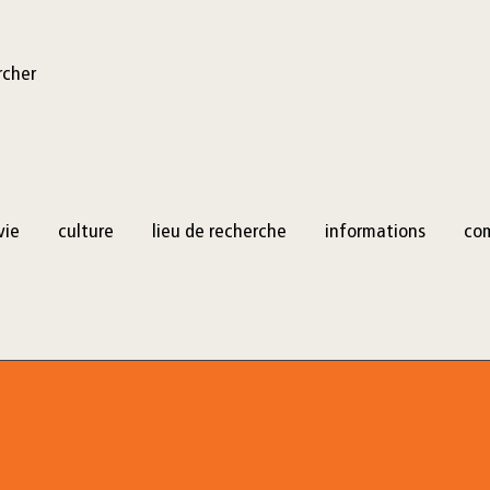
rcher
vie
culture
lieu de recherche
informations
co