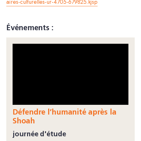
aires-culturelles-ur-4705-679825.kjsp
Événements :
Défendre l’humanité après la
Shoah
journée d'étude