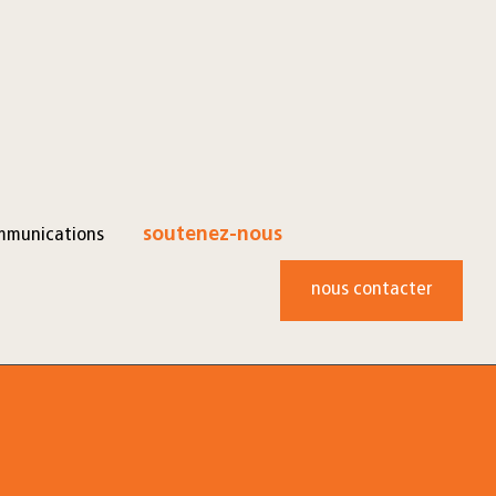
mmunications
soutenez-nous
nous contacter