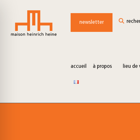
for:
Skip
to
reche
newsletter
content
accueil
à propos
lieu de 