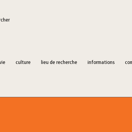
rcher
vie
culture
lieu de recherche
informations
co