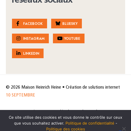
réseaux sociaux
FACEBOOK
BLUESKY
INSTAGRAM
YOUTUBE
LINKEDIN
© 2026 Maison Heinrich Heine • Création de solutions internet
10 SEPTEMBRE
Horaires et accès
Mentions légales
Politique de protection
Ce site utilise des cookies et vous donne le contrôle sur ceux
de données
Politique des cookies
que vous souhaitez activer.
Politique de confidentialité
-
Politique des cookies