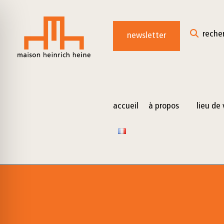
for:
Skip
to
reche
newsletter
content
accueil
à propos
lieu de 