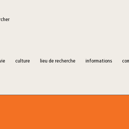
rcher
vie
culture
lieu de recherche
informations
co