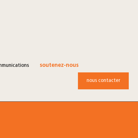
mmunications
soutenez-nous
nous contacter