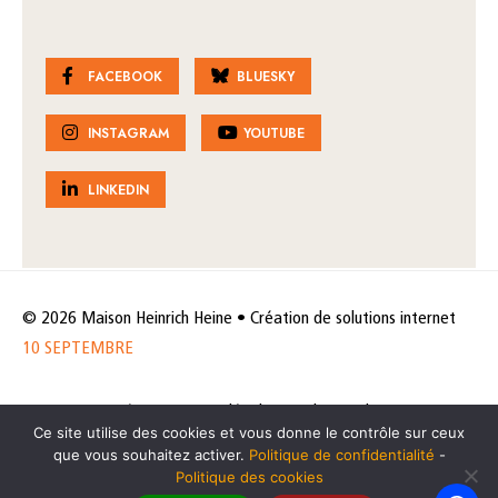
FACEBOOK
BLUESKY
INSTAGRAM
YOUTUBE
LINKEDIN
© 2026 Maison Heinrich Heine • Création de solutions internet
10 SEPTEMBRE
Horaires et accès
Mentions légales
Politique de protection
Ce site utilise des cookies et vous donne le contrôle sur ceux
de données
Politique des cookies
que vous souhaitez activer.
Politique de confidentialité
-
Politique des cookies