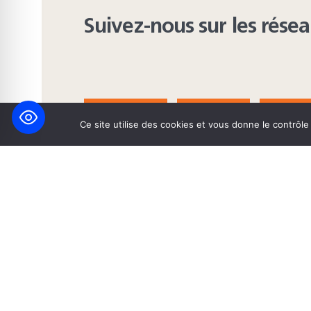
Suivez-nous sur les rése
FACEBOOK
BLUESKY
INST
Ce site utilise des cookies et vous donne le contrôl
© 2026 Maison Heinrich Heine • Création de solutions interne