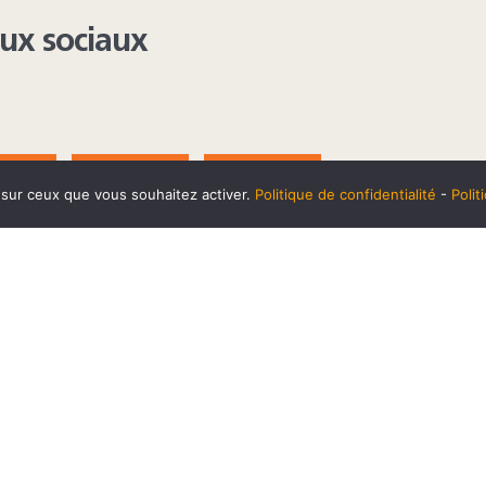
aux sociaux
AGRAM
YOUTUBE
LINKEDIN
e sur ceux que vous souhaitez activer.
Politique de confidentialité
-
Poli
t
10 SEPTEMBRE
Horaires et accès
Mentions 
cookies