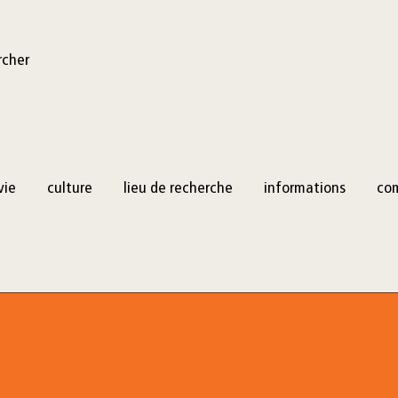
rcher
vie
culture
lieu de recherche
informations
co