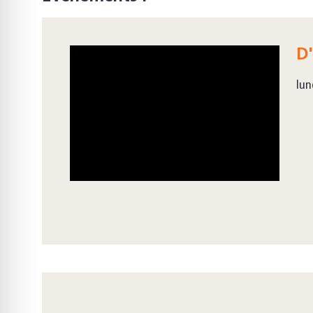
D'
lun