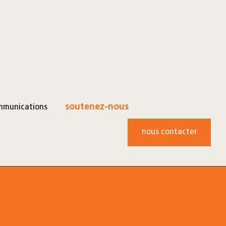
mmunications
soutenez-nous
nous contacter