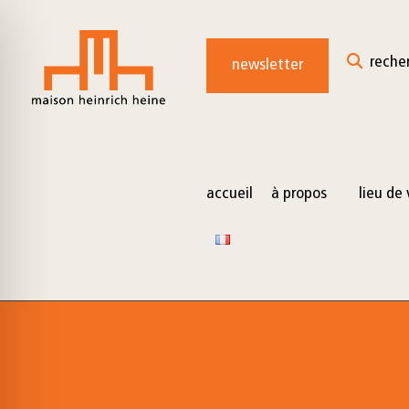
for:
Skip
to
reche
newsletter
content
accueil
à propos
lieu de 