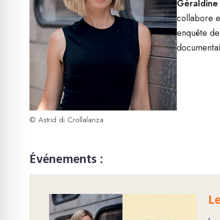
Géraldine
collabore e
enquête dep
documentair
© Astrid di Crollalanza
Événements :
L