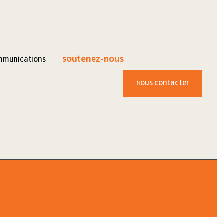
mmunications
soutenez-nous
nous contacter