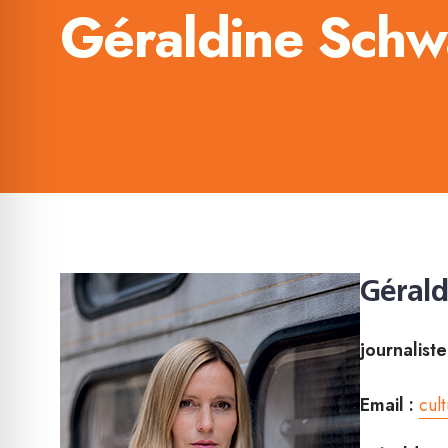
Géraldine Schw
Gérald
journalist
Email :
cul