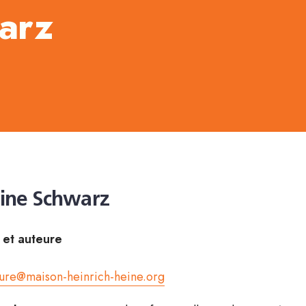
arz
ine Schwarz
e et auteure
ture@maison-heinrich-heine.org