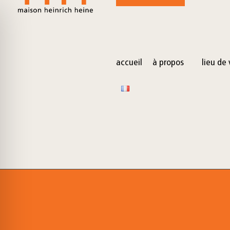
for:
Skip
to
content
accueil
à propos
lieu de 