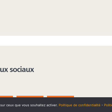
aux sociaux
AGRAM
YOUTUBE
LINKEDIN
e sur ceux que vous souhaitez activer.
Politique de confidentialité
-
Poli