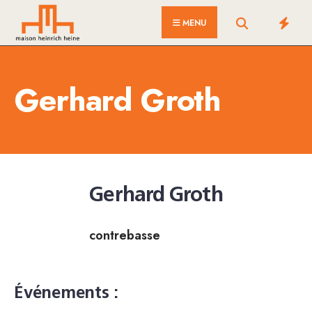
for:
Skip
MENU
to
content
Gerhard Groth
Gerhard Groth
contrebasse
Événements :