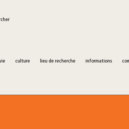
rcher
vie
culture
lieu de recherche
informations
co