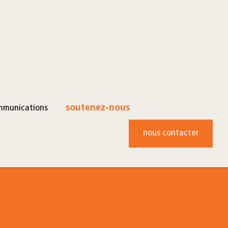
mmunications
soutenez-nous
nous contacter