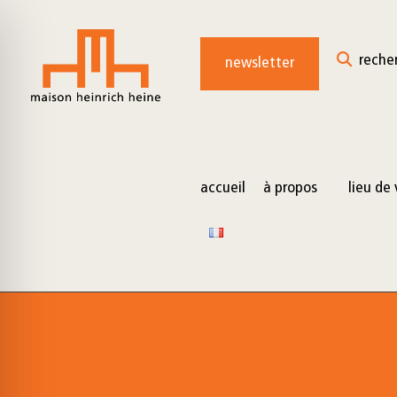
for:
Skip
to
reche
newsletter
content
accueil
à propos
lieu de 