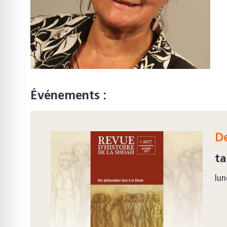
Événements :
De
ta
lun