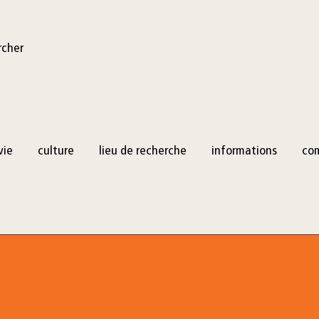
rcher
vie
culture
lieu de recherche
informations
co