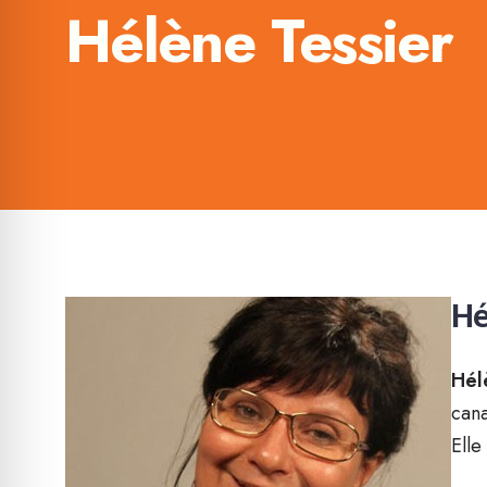
Hélène Tessier
Hé
Hél
cana
Elle