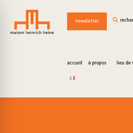
for:
Skip
to
reche
newsletter
content
accueil
à propos
lieu de 