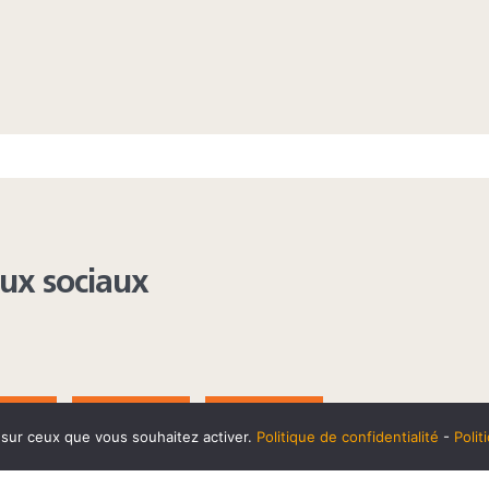
aux sociaux
AGRAM
YOUTUBE
LINKEDIN
e sur ceux que vous souhaitez activer.
Politique de confidentialité
-
Poli