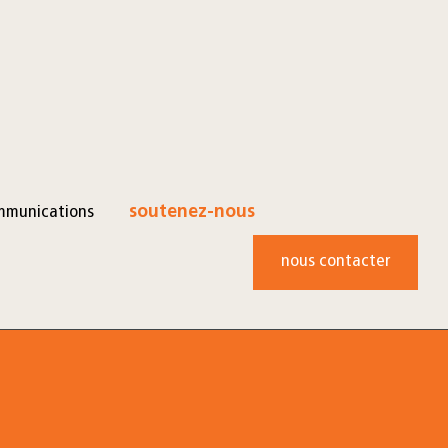
mmunications
soutenez-nous
nous contacter