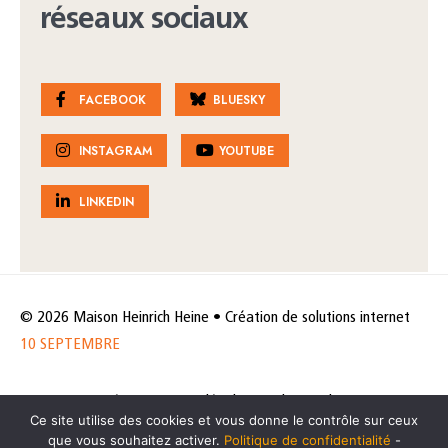
réseaux sociaux
FACEBOOK
BLUESKY
INSTAGRAM
YOUTUBE
LINKEDIN
© 2026 Maison Heinrich Heine • Création de solutions internet
10 SEPTEMBRE
Horaires et accès
Mentions légales
Politique de protection
Ce site utilise des cookies et vous donne le contrôle sur ceux
de données
Politique des cookies
que vous souhaitez activer.
Politique de confidentialité
-