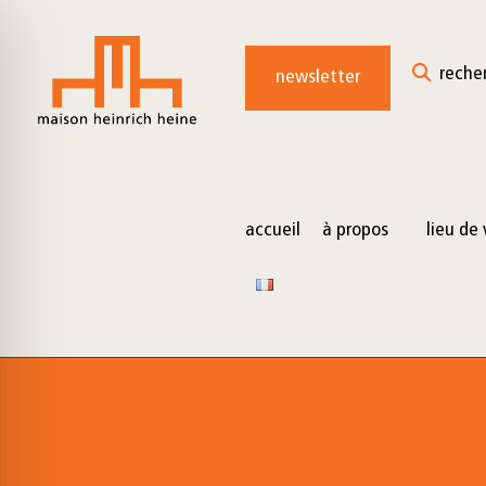
for:
Skip
to
reche
newsletter
content
accueil
à propos
lieu de 