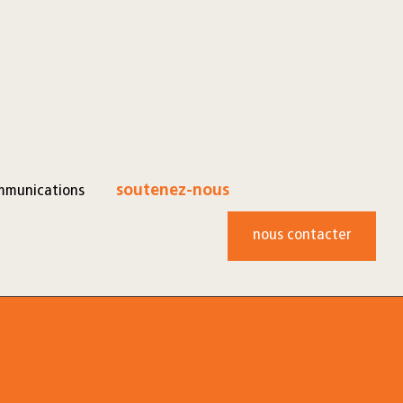
mmunications
soutenez-nous
nous contacter