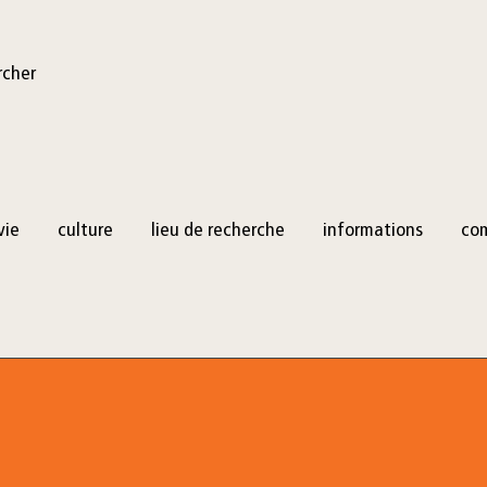
rcher
vie
culture
lieu de recherche
informations
co