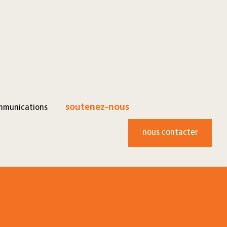
mmunications
soutenez-nous
nous contacter