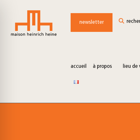
for:
Skip
to
reche
newsletter
content
accueil
à propos
lieu de 