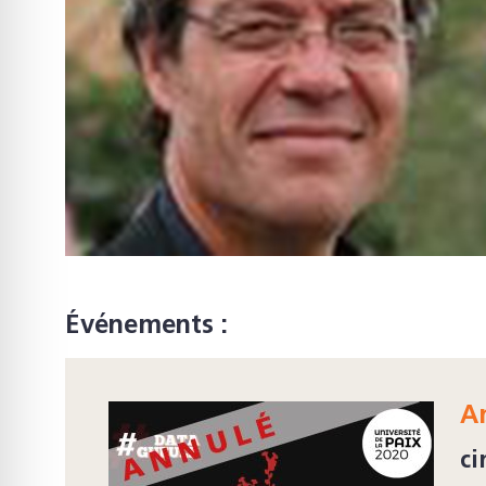
Événements :
An
ci