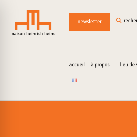
for:
Skip
to
reche
newsletter
content
accueil
à propos
lieu de 