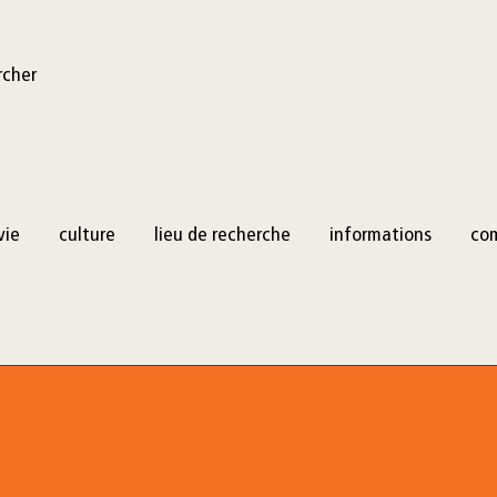
rcher
vie
culture
lieu de recherche
informations
co