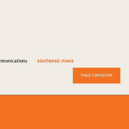
mmunications
soutenez-nous
nous contacter