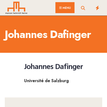
for:
Skip
MENU
to
content
Johannes Dafinger
Johannes Dafinger
Université de Salzburg