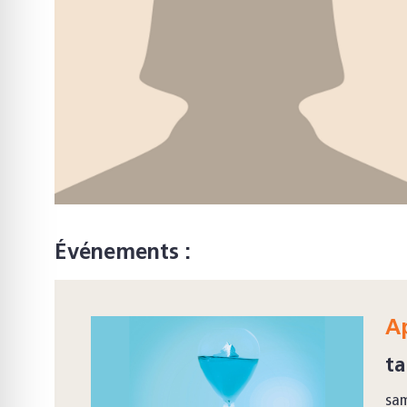
Événements :
Ap
ta
sam