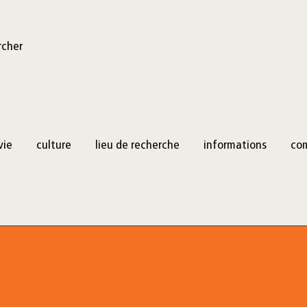
rcher
vie
culture
lieu de recherche
informations
co