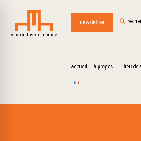
for:
Skip
to
reche
newsletter
content
accueil
à propos
lieu de 