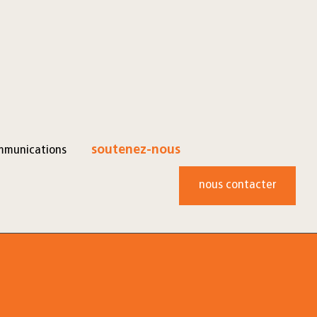
mmunications
soutenez-nous
nous contacter