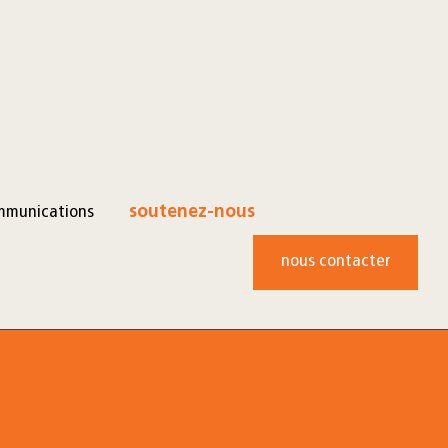
mmunications
soutenez-nous
nous contacter