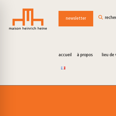
for:
Skip
to
reche
newsletter
content
accueil
à propos
lieu de 