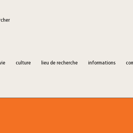
rcher
vie
culture
lieu de recherche
informations
co