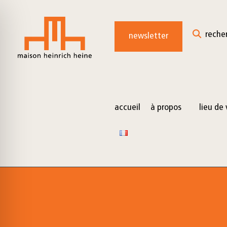
for:
Skip
to
reche
newsletter
content
accueil
à propos
lieu de 