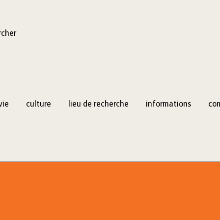
rcher
vie
culture
lieu de recherche
informations
co