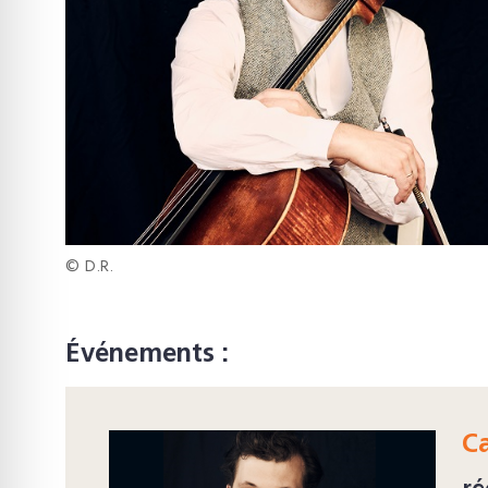
© D.R.
Événements :
Ca