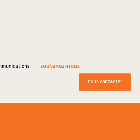
mmunications
soutenez-nous
nous contacter