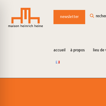
for:
Skip
to
reche
newsletter
content
accueil
à propos
lieu de 