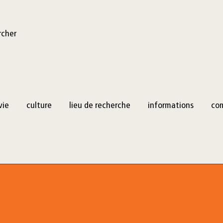
rcher
vie
culture
lieu de recherche
informations
co