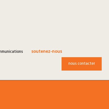
mmunications
soutenez-nous
nous contacter