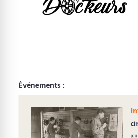
Événements :
I
ci
jeu