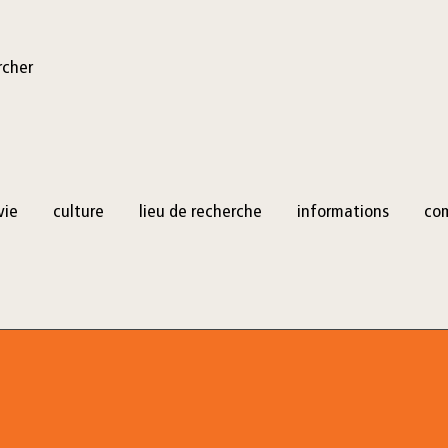
rcher
vie
culture
lieu de recherche
informations
co