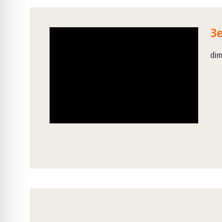
3e
dim