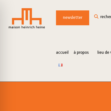
for:
Skip
to
reche
newsletter
content
accueil
à propos
lieu de 