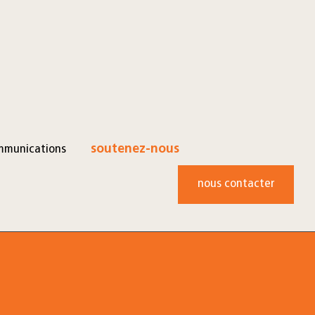
mmunications
soutenez-nous
nous contacter