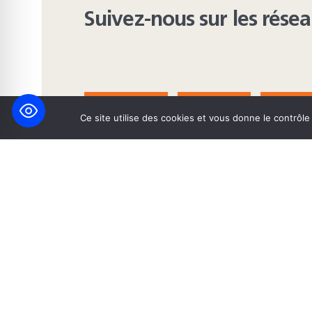
Suivez-nous sur les rése
FACEBOOK
BLUESKY
INST
Ce site utilise des cookies et vous donne le contrôl
© 2026 Maison Heinrich Heine • Création de solutions interne