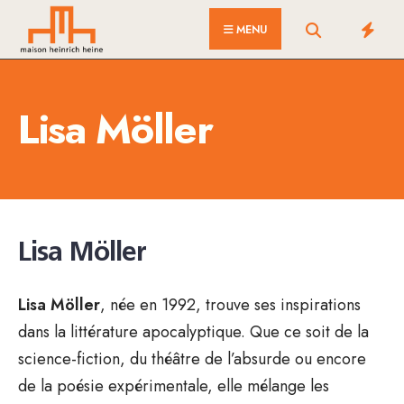
for:
Skip
MENU
to
content
Lisa Möller
Lisa Möller
Lisa Möller
, née en 1992, trouve ses inspirations
dans la littérature apocalyptique. Que ce soit de la
science-fiction, du théâtre de l’absurde ou encore
de la poésie expérimentale, elle mélange les