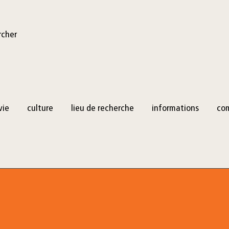
rcher
vie
culture
lieu de recherche
informations
co