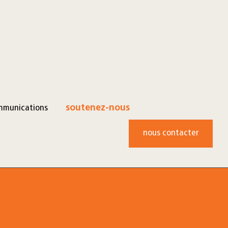
mmunications
soutenez-nous
nous contacter