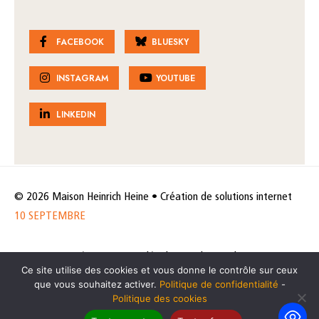
FACEBOOK
BLUESKY
INSTAGRAM
YOUTUBE
LINKEDIN
© 2026 Maison Heinrich Heine • Création de solutions internet
10 SEPTEMBRE
Horaires et accès
Mentions légales
Politique de protection
Ce site utilise des cookies et vous donne le contrôle sur ceux
de données
Politique des cookies
que vous souhaitez activer.
Politique de confidentialité
-
Politique des cookies