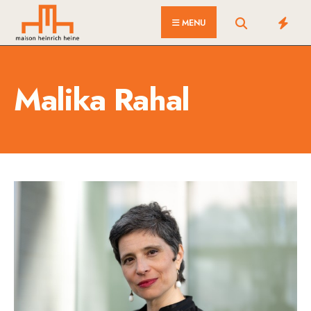
for:
Skip
MENU
to
content
Malika Rahal