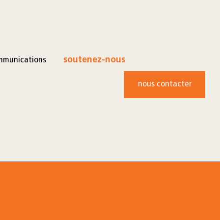
mmunications
soutenez-nous
nous contacter