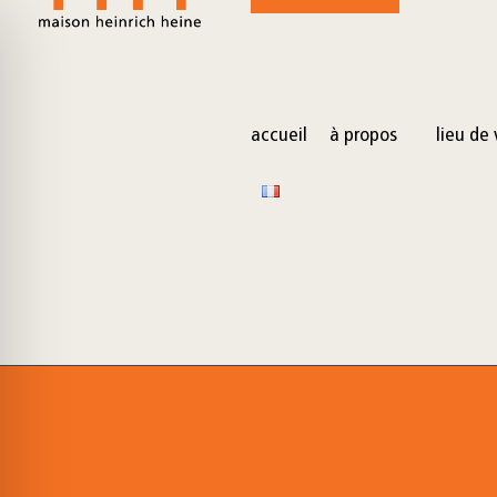
for:
Skip
to
content
accueil
à propos
lieu de 