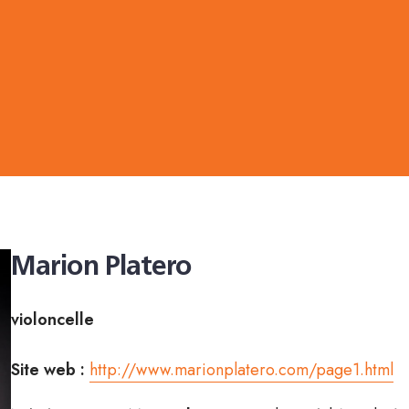
Marion Platero
violoncelle
Site web :
http://www.marionplatero.com/page1.html