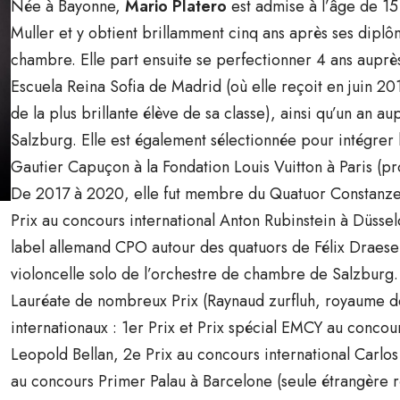
Née à Bayonne,
Mario Platero
est admise à l’âge de 15
Muller et y obtient brillamment cinq ans après ses dipl
chambre. Elle part ensuite se perfectionner 4 ans auprè
Escuela Reina Sofia de Madrid (où elle reçoit en juin 20
de la plus brillante élève de sa classe), ainsi qu’un a
Salzburg. Elle est également sélectionnée pour intégrer 
Gautier Capuçon à la Fondation Louis Vuitton à Paris (
De 2017 à 2020, elle fut membre du Quatuor Constanze 
Prix au concours international Anton Rubinstein à Düsse
label allemand CPO autour des quatuors de Félix Draesek
violoncelle solo de l’orchestre de chambre de Salzburg.
Lauréate de nombreux Prix (Raynaud zurfluh, royaume de
internationaux : 1er Prix et Prix spécial EMCY au conco
Leopold Bellan, 2e Prix au concours international Carlos
au concours Primer Palau à Barcelone (seule étrangère 