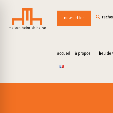
for:
Skip
to
reche
newsletter
content
accueil
à propos
lieu de 