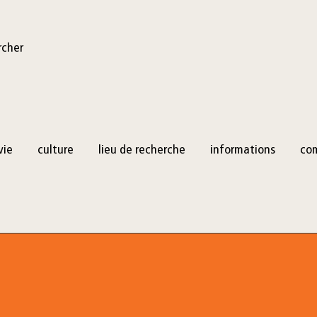
rcher
vie
culture
lieu de recherche
informations
co