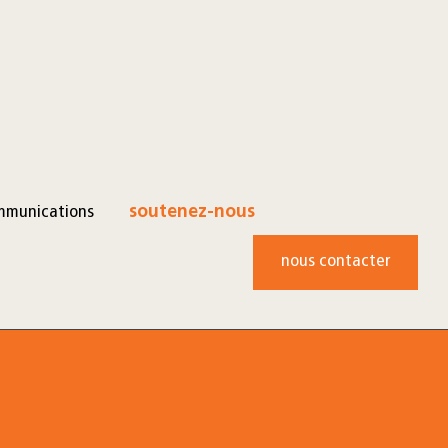
mmunications
soutenez-nous
nous contacter