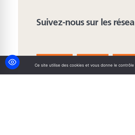
Suivez-nous sur les rése
FACEBOOK
BLUESKY
INST
Ce site utilise des cookies et vous donne le contrôl
© 2026 Maison Heinrich Heine • Création de solutions interne