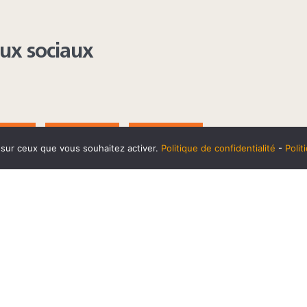
aux sociaux
AGRAM
YOUTUBE
LINKEDIN
e sur ceux que vous souhaitez activer.
Politique de confidentialité
-
Poli
t
10 SEPTEMBRE
Horaires et accès
Mentions 