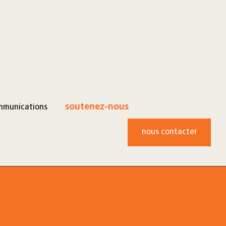
mmunications
soutenez-nous
nous contacter