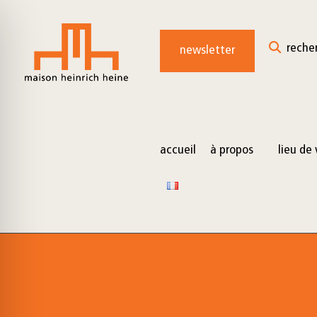
for:
Skip
to
reche
newsletter
content
accueil
à propos
lieu de 