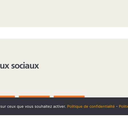
aux sociaux
AGRAM
YOUTUBE
LINKEDIN
e sur ceux que vous souhaitez activer.
Politique de confidentialité
-
Poli