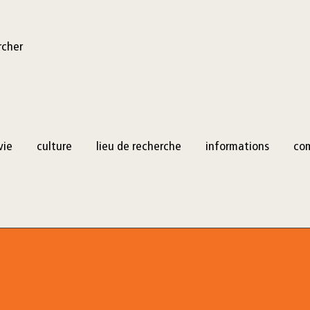
rcher
vie
culture
lieu de recherche
informations
co