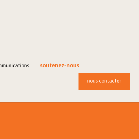
mmunications
soutenez-nous
nous contacter