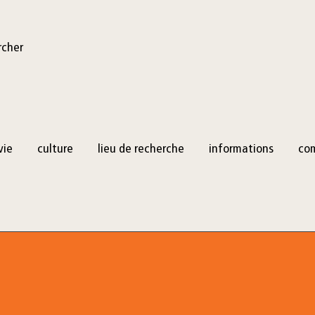
rcher
vie
culture
lieu de recherche
informations
co