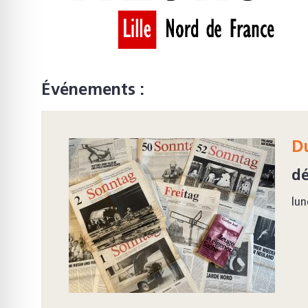
Événements :
Du
dé
lun