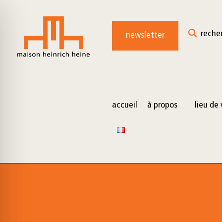
for:
Skip
to
reche
newsletter
content
accueil
à propos
lieu de 