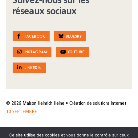
Suivez-nous sur les
réseaux sociaux
FACEBOOK
BLUESKY
INSTAGRAM
YOUTUBE
LINKEDIN
© 2026 Maison Heinrich Heine • Création de solutions internet
10 SEPTEMBRE
Horaires et accès
Mentions légales
Politique de protection
Ce site utilise des cookies et vous donne le contrôle sur ceux
de données
Politique des cookies