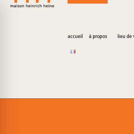
for:
Skip
to
content
accueil
à propos
lieu de 