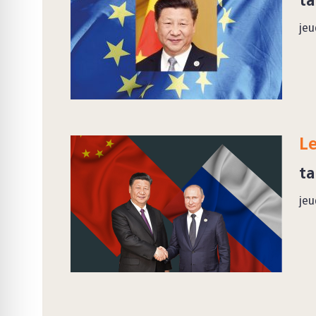
ta
jeu
Le
ta
jeu