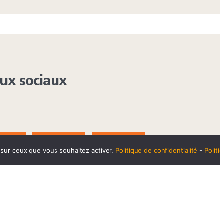
aux sociaux
AGRAM
YOUTUBE
LINKEDIN
e sur ceux que vous souhaitez activer.
Politique de confidentialité
-
Poli