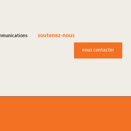
mmunications
soutenez-nous
nous contacter