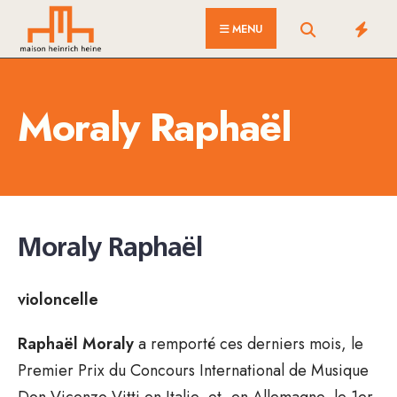
for:
Skip
MENU
to
content
Moraly Raphaël
Moraly Raphaël
violoncelle
Raphaël Moraly
a remporté ces derniers mois, le
Premier Prix du Concours International de Musique
Don Vicenzo Vitti en Italie, et, en Allemagne, le 1er