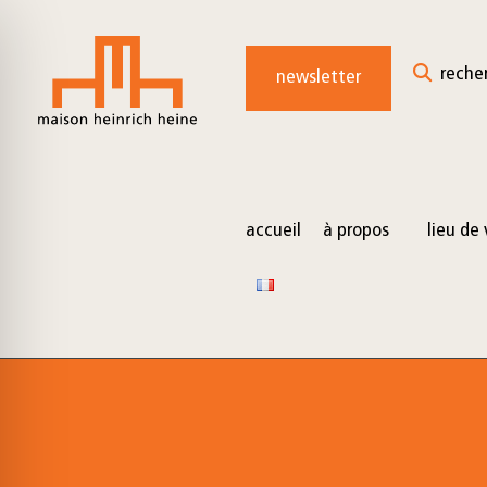
for:
Skip
to
reche
newsletter
content
accueil
à propos
lieu de 