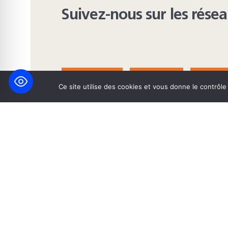
Suivez-nous sur les rése
FACEBOOK
BLUESKY
INST
Ce site utilise des cookies et vous donne le contrôl
© 2026 Maison Heinrich Heine • Création de solutions interne