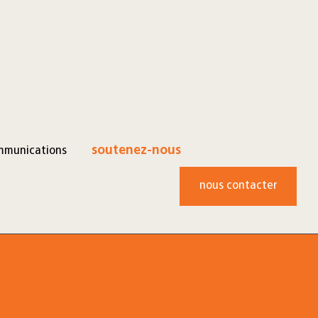
mmunications
soutenez-nous
nous contacter