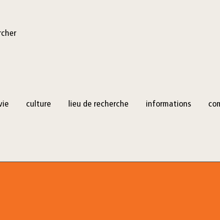
rcher
vie
culture
lieu de recherche
informations
co