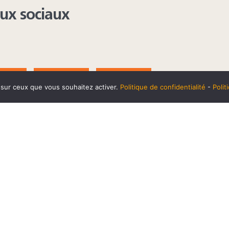
aux sociaux
AGRAM
YOUTUBE
LINKEDIN
e sur ceux que vous souhaitez activer.
Politique de confidentialité
-
Poli
t
10 SEPTEMBRE
Horaires et accès
Mentions 
cookies