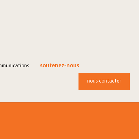
mmunications
soutenez-nous
nous contacter