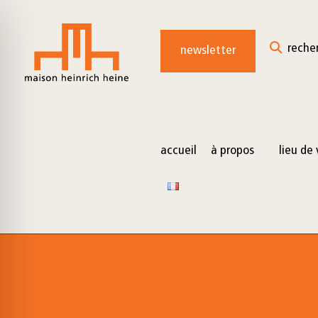
for:
Skip
to
reche
newsletter
content
accueil
à propos
lieu de 