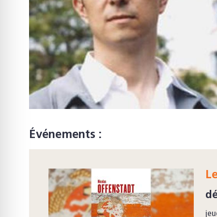
Événements :
Le
d
jeu