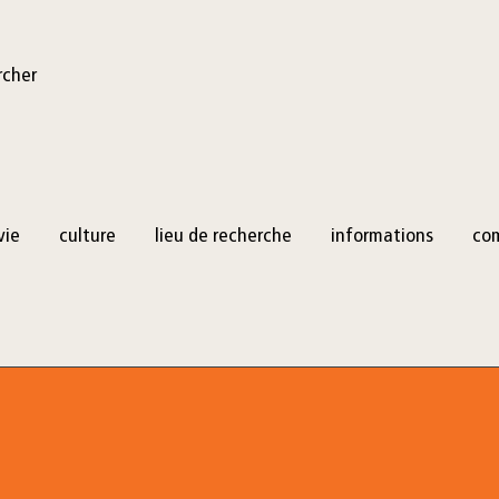
rcher
vie
culture
lieu de recherche
informations
co