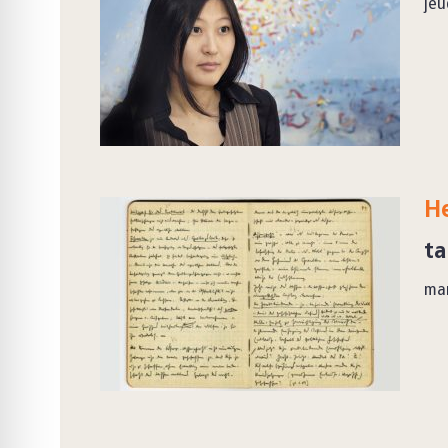
jeu
He
ta
mar