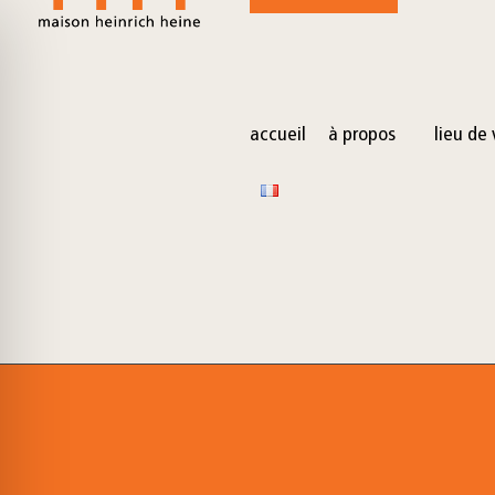
for:
Skip
to
content
accueil
à propos
lieu de 