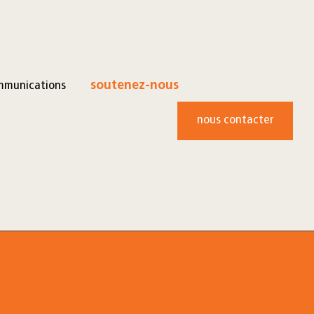
mmunications
soutenez-nous
nous contacter